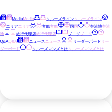
Media
Media
クルーズライン
クルーズライン
エリア
エリア
客船
客船
国
国
寄港地
寄港
地
旅行代理店
旅行代理店
ブログ
ブログ
Q&A
Q&A
ニュース
ニュース
リーダーボード
リー
ダーボード
クルーズマンズとは
クルーズマンズとは