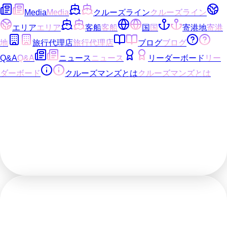
Media
Media
クルーズライン
クルーズライン
エリア
エリア
客船
客船
国
国
寄港地
寄港
地
旅行代理店
旅行代理店
ブログ
ブログ
Q&A
Q&A
ニュース
ニュース
リーダーボード
リー
ダーボード
クルーズマンズとは
クルーズマンズとは