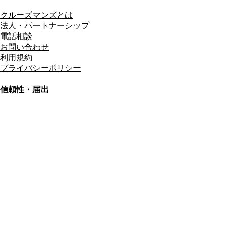
クルーズマンズとは
法人・パートナーシップ
電話相談
お問い合わせ
利用規約
プライバシーポリシー
信頼性・届出
総合旅行業務取扱管理者
資格保有
適格請求書発行事業者
T3011301023586