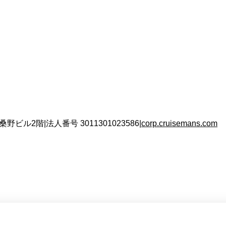
 桑野ビル2階
|
法人番号
3011301023586
|
corp.cruisemans.com