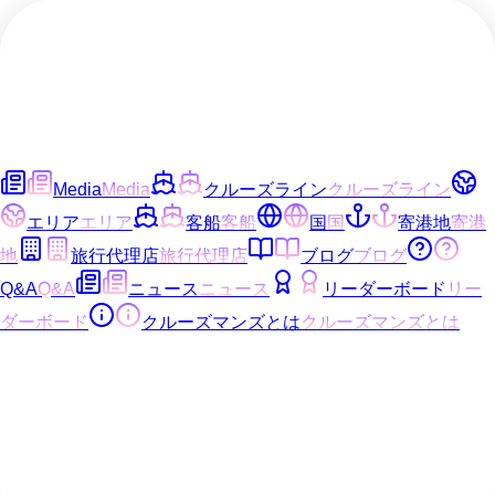
Media
Media
クルーズライン
クルーズライン
エリア
エリア
客船
客船
国
国
寄港地
寄港
地
旅行代理店
旅行代理店
ブログ
ブログ
Q&A
Q&A
ニュース
ニュース
リーダーボード
リー
ダーボード
クルーズマンズとは
クルーズマンズとは