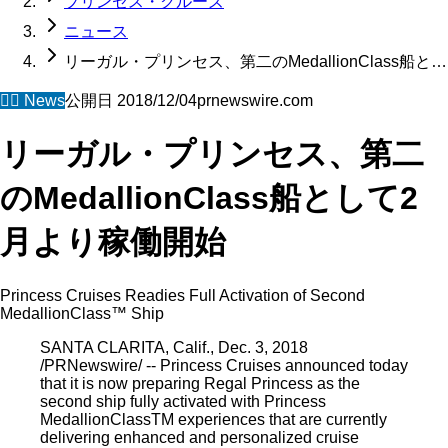
プリンセス・クルーズ
ニュース
リーガル・プリンセス、第二のMedallionClass船と…
🧜‍♀️
News
公開日
2018/12/04
prnewswire.com
リーガル・プリンセス、第二
のMedallionClass船として2
月より稼働開始
Princess Cruises Readies Full Activation of Second
MedallionClass™ Ship
SANTA CLARITA, Calif., Dec. 3, 2018
/PRNewswire/ -- Princess Cruises announced today
that it is now preparing Regal Princess as the
second ship fully activated with Princess
MedallionClassTM experiences that are currently
delivering enhanced and personalized cruise