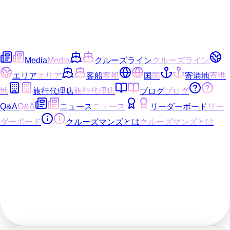
Media
Media
クルーズライン
クルーズライン
エリア
エリア
客船
客船
国
国
寄港地
寄港
地
旅行代理店
旅行代理店
ブログ
ブログ
Q&A
Q&A
ニュース
ニュース
リーダーボード
リー
ダーボード
クルーズマンズとは
クルーズマンズとは