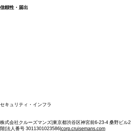
信頼性・届出
総合旅行業務取扱管理者
資格保有
適格請求書発行事業者
T3011301023586
SSL/TLS暗号化通信
セキュリティ・インフラ
株式会社クルーズマンズ
|
東京都渋谷区神宮前6-23-4 桑野ビル2
階
|
法人番号
3011301023586
|
corp.cruisemans.com