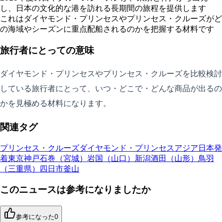
し、日本の文化的な港を訪れる長期間の旅程を提供します
これはダイヤモンド・プリンセスやプリンセス・クルーズがど
の海域やシーズンに重点配船されるのかを把握する材料です
旅行者にとっての意味
ダイヤモンド・プリンセスやプリンセス・クルーズを比較検討
している旅行者にとって、いつ・どこで・どんな商品が出るの
かを見極める材料になります。
関連タグ
プリンセス・クルーズ
ダイヤモンド・プリンセス
アジア
日本発
着
東京
神戸
石巻（宮城）
岩国（山口）
新潟
酒田（山形）
鳥羽
（三重県）
四日市
釜山
このニュースは参考になりましたか
参考になった
0