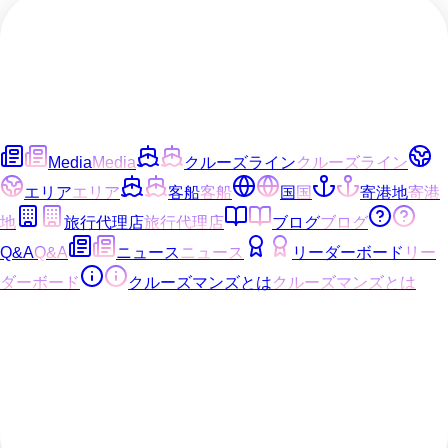
Media
Media
クルーズライン
クルーズライン
エリア
エリア
客船
客船
国
国
寄港地
寄港
地
旅行代理店
旅行代理店
ブログ
ブログ
Q&A
Q&A
ニュース
ニュース
リーダーボード
リー
ダーボード
クルーズマンズとは
クルーズマンズとは