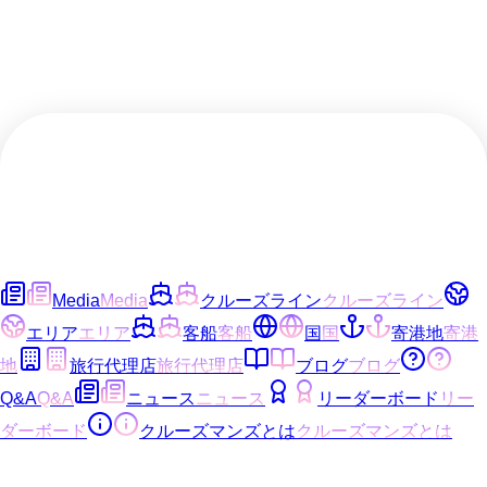
Media
Media
クルーズライン
クルーズライン
エリア
エリア
客船
客船
国
国
寄港地
寄港
地
旅行代理店
旅行代理店
ブログ
ブログ
Q&A
Q&A
ニュース
ニュース
リーダーボード
リー
ダーボード
クルーズマンズとは
クルーズマンズとは