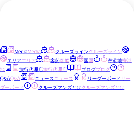
Media
Media
クルーズライン
クルーズライン
エリア
エリア
客船
客船
国
国
寄港地
寄港
地
旅行代理店
旅行代理店
ブログ
ブログ
Q&A
Q&A
ニュース
ニュース
リーダーボード
リー
ダーボード
クルーズマンズとは
クルーズマンズとは