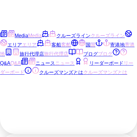
Media
Media
クルーズライン
クルーズライン
エリア
エリア
客船
客船
国
国
寄港地
寄港
地
旅行代理店
旅行代理店
ブログ
ブログ
Q&A
Q&A
ニュース
ニュース
リーダーボード
リー
ダーボード
クルーズマンズとは
クルーズマンズとは