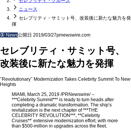
セレブリティ・クルーズ
ニュース
セレブリティ・サミット号、改装後に新たな魅力を発
揮
🦋
News
公開日
2019/03/27
prnewswire.com
セレブリティ・サミット号、
改装後に新たな魅力を発揮
"Revolutionary" Modernization Takes Celebrity Summit To New
Heights
MIAMI, March 25, 2019 /PRNewswire/ --
***Celebrity Summit*** is ready to turn heads after
completing a dramatic transformation. The ship's
revitalization is the next chapter of ***THE
CELEBRITY REVOLUTION***, **Celebrity
Cruises**' extensive modernization effort, with more
than $500-million in upgrades across the fleet.