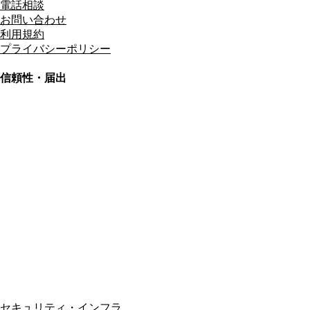
電話相談
お問い合わせ
利用規約
プライバシーポリシー
信頼性・届出
総合旅行業務取扱管理者
資格保有
適格請求書発行事業者
T3011301023586
SSL/TLS暗号化通信
セキュリティ・インフラ