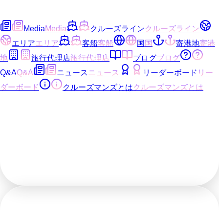
Media
Media
クルーズライン
クルーズライン
エリア
エリア
客船
客船
国
国
寄港地
寄港
地
旅行代理店
旅行代理店
ブログ
ブログ
Q&A
Q&A
ニュース
ニュース
リーダーボード
リー
ダーボード
クルーズマンズとは
クルーズマンズとは