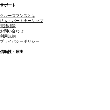
サポート
クルーズマンズとは
法人・パートナーシップ
電話相談
お問い合わせ
利用規約
プライバシーポリシー
信頼性・届出
総合旅行業務取扱管理者
資格保有
適格請求書発行事業者
T3011301023586