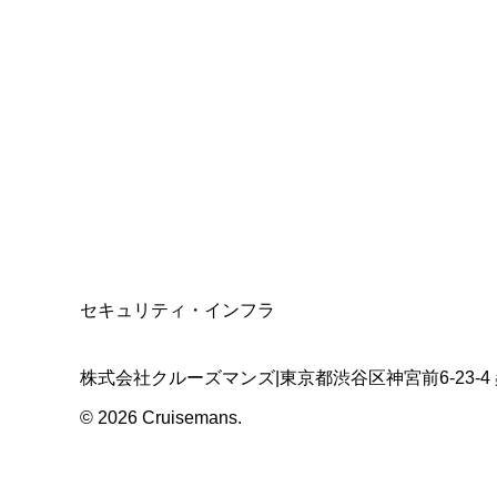
総合旅行業務取扱管理者
資格保有
適格請求書発行事業者
T3011301023586
SSL/TLS暗号化通信
セキュリティ・インフラ
株式会社クルーズマンズ
|
東京都渋谷区神宮前6-23-4
©
2026
Cruisemans.