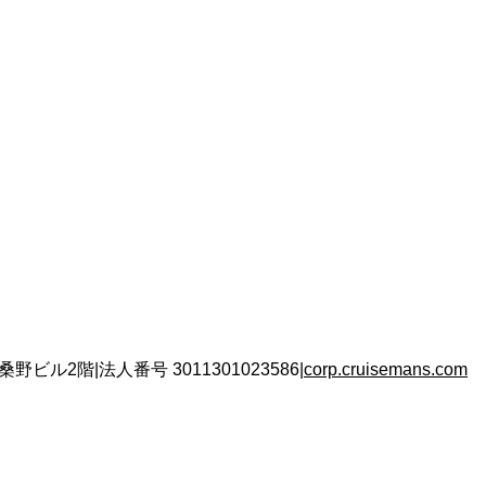
 桑野ビル2階
|
法人番号
3011301023586
|
corp.cruisemans.com