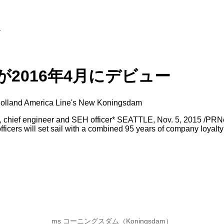
ー
が2016年4月にデビュー
o Holland America Line's New Koningsdam
ptain, chief engineer and SEH officer* SEATTLE, Nov. 5, 2015 /P
officers will set sail with a combined 95 years of company loyalt
ms コーニングスダム（Koningsdam）