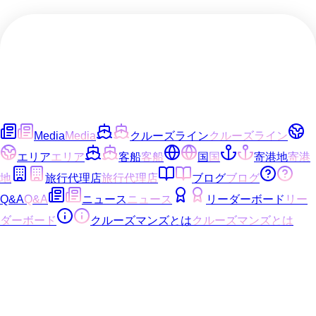
Media
Media
クルーズライン
クルーズライン
エリア
エリア
客船
客船
国
国
寄港地
寄港
地
旅行代理店
旅行代理店
ブログ
ブログ
Q&A
Q&A
ニュース
ニュース
リーダーボード
リー
ダーボード
クルーズマンズとは
クルーズマンズとは