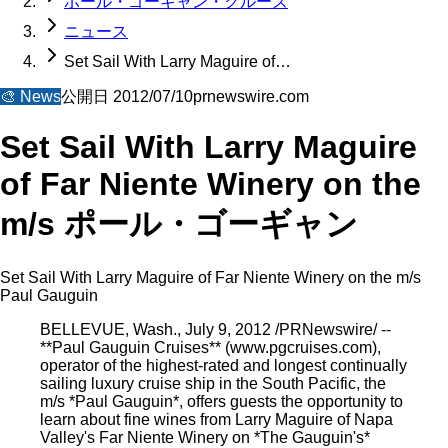
ポール・ゴーギャン・クルーズ
ニュース
Set Sail With Larry Maguire of…
🎨
News
公開日
2012/07/10
prnewswire.com
Set Sail With Larry Maguire
of Far Niente Winery on the
m/s ポール・ゴーギャン
Set Sail With Larry Maguire of Far Niente Winery on the m/s
Paul Gauguin
BELLEVUE, Wash., July 9, 2012 /PRNewswire/ --
**Paul Gauguin Cruises** (www.pgcruises.com),
operator of the highest-rated and longest continually
sailing luxury cruise ship in the South Pacific, the
m/s *Paul Gauguin*, offers guests the opportunity to
learn about fine wines from Larry Maguire of Napa
Valley's Far Niente Winery on *The Gauguin's*