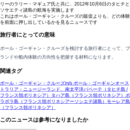
リーのラリー・マギュア氏と共に、2012年10月6日のタヒチと
ソサエティ諸島の航海を実施します
これはポール・ゴーギャン・クルーズの販促よりも、どの体験
を前面に押し出しているかを見るニュースです
旅行者にとっての意味
ポール・ゴーギャン・クルーズを検討する旅行者にとって、ブ
ランドや船内体験の方向性を把握する材料になります。
関連タグ
ポール・ゴーギャン・クルーズ
m/s ポール・ゴーギャン
オース
トラリア・ニュージーランド、南太平洋
パペーテ（タヒチ島 /
フランス領ポリネシア）
タハア島（フランス領ポリネシア）
ボ
ラボラ島（フランス領ポリネシアーソシエテ諸島）
モーレア島
（フランス領ポリネシア）
このニュースは参考になりましたか