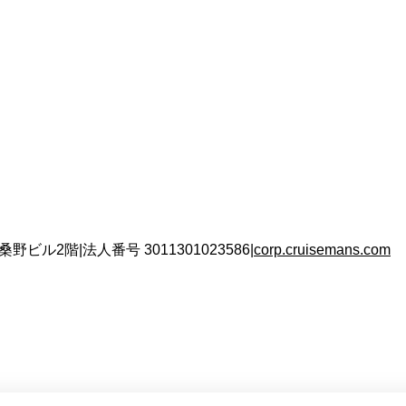
 桑野ビル2階
|
法人番号
3011301023586
|
corp.cruisemans.com