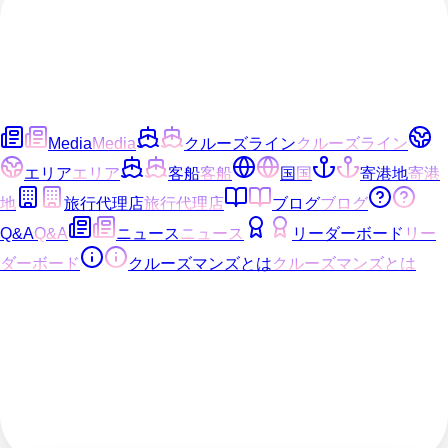
Media
Media
クルーズライン
クルーズライン
エリア
エリア
客船
客船
国
国
寄港地
寄港
地
旅行代理店
旅行代理店
ブログ
ブログ
Q&A
Q&A
ニュース
ニュース
リーダーボード
リー
ダーボード
クルーズマンズとは
クルーズマンズとは