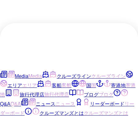
Media
Media
クルーズライン
クルーズライン
エリア
エリア
客船
客船
国
国
寄港地
寄港
地
旅行代理店
旅行代理店
ブログ
ブログ
Q&A
Q&A
ニュース
ニュース
リーダーボード
リー
ダーボード
クルーズマンズとは
クルーズマンズとは