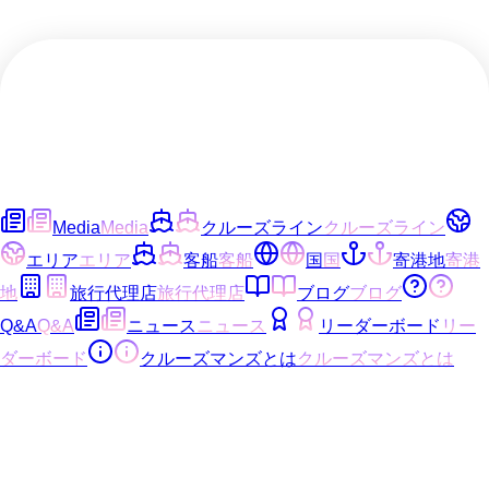
Media
Media
クルーズライン
クルーズライン
エリア
エリア
客船
客船
国
国
寄港地
寄港
地
旅行代理店
旅行代理店
ブログ
ブログ
Q&A
Q&A
ニュース
ニュース
リーダーボード
リー
ダーボード
クルーズマンズとは
クルーズマンズとは