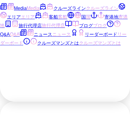
Media
Media
クルーズライン
クルーズライン
エリア
エリア
客船
客船
国
国
寄港地
寄港
地
旅行代理店
旅行代理店
ブログ
ブログ
Q&A
Q&A
ニュース
ニュース
リーダーボード
リー
ダーボード
クルーズマンズとは
クルーズマンズとは