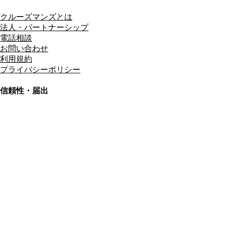
クルーズマンズとは
法人・パートナーシップ
電話相談
お問い合わせ
利用規約
プライバシーポリシー
信頼性・届出
総合旅行業務取扱管理者
資格保有
適格請求書発行事業者
T3011301023586