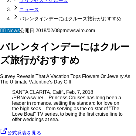
プリンセス・クルーズ
ニュース
バレンタインデーにはクルーズ旅行がおすすめ
🧜‍♀️
News
公開日
2018/02/08
prnewswire.com
バレンタインデーにはクルー
ズ旅行がおすすめ
Survey Reveals That A Vacation Tops Flowers Or Jewelry As
The Ultimate Valentine's Day Gift
SANTA CLARITA, Calif., Feb. 7, 2018
/PRNewswire/ -- Princess Cruises has long been a
leader in romance, setting the standard for love on
the high seas – from serving as the co-star of "The
Love Boat" TV series, to being the first cruise line to
offer weddings at sea.
公式発表を見る