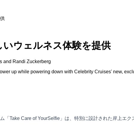
供
しいウェルネス体験を提供
ses and Randi Zuckerberg
wer up while powering down with Celebrity Cruises' new, exclu
ke Care of YourSelfie」は、特別に設計された