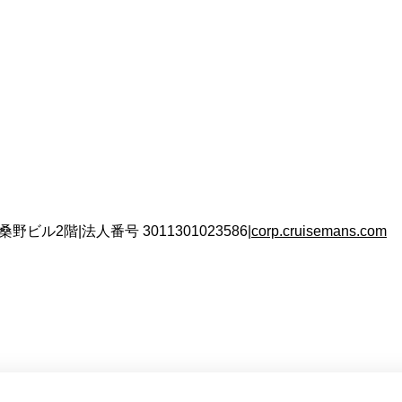
 桑野ビル2階
|
法人番号
3011301023586
|
corp.cruisemans.com