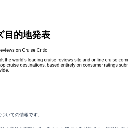
ズ目的地発表
eviews on Cruise Critic
®, the world's leading cruise reviews site and online cruise co
top cruise destinations, based entirely on consumer ratings sub
wide.
についての情報です。