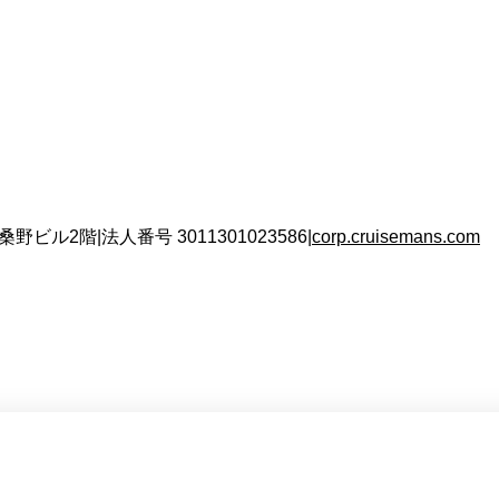
 桑野ビル2階
|
法人番号
3011301023586
|
corp.cruisemans.com