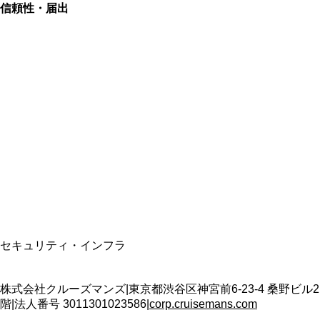
信頼性・届出
総合旅行業務取扱管理者
資格保有
適格請求書発行事業者
T3011301023586
SSL/TLS暗号化通信
セキュリティ・インフラ
株式会社クルーズマンズ
|
東京都渋谷区神宮前6-23-4 桑野ビル2
階
|
法人番号
3011301023586
|
corp.cruisemans.com