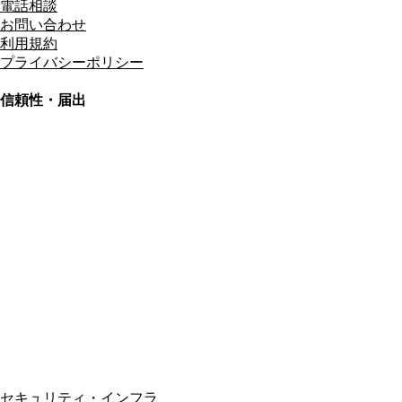
電話相談
お問い合わせ
利用規約
プライバシーポリシー
信頼性・届出
総合旅行業務取扱管理者
資格保有
適格請求書発行事業者
T3011301023586
SSL/TLS暗号化通信
セキュリティ・インフラ