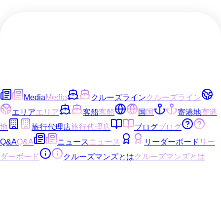
Media
Media
クルーズライン
クルーズライン
エリア
エリア
客船
客船
国
国
寄港地
寄港
地
旅行代理店
旅行代理店
ブログ
ブログ
Q&A
Q&A
ニュース
ニュース
リーダーボード
リー
ダーボード
クルーズマンズとは
クルーズマンズとは