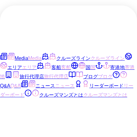
Media
Media
クルーズライン
クルーズライン
エリア
エリア
客船
客船
国
国
寄港地
寄港
地
旅行代理店
旅行代理店
ブログ
ブログ
Q&A
Q&A
ニュース
ニュース
リーダーボード
リー
ダーボード
クルーズマンズとは
クルーズマンズとは