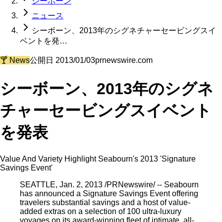
シーボーン
ニュース
シーボーン、2013年のシグネチャーセービングスイ
ベントを発…
🍸
News
公開日
2013/01/03
prnewswire.com
シーボーン、2013年のシグネ
チャーセービングスイベント
を発表
Value And Variety Highlight Seabourn's 2013 'Signature
Savings Event'
SEATTLE, Jan. 2, 2013 /PRNewswire/ -- Seabourn
has announced a Signature Savings Event offering
travelers substantial savings and a host of value-
added extras on a selection of 100 ultra-luxury
voyages on its award-winning fleet of intimate, all-