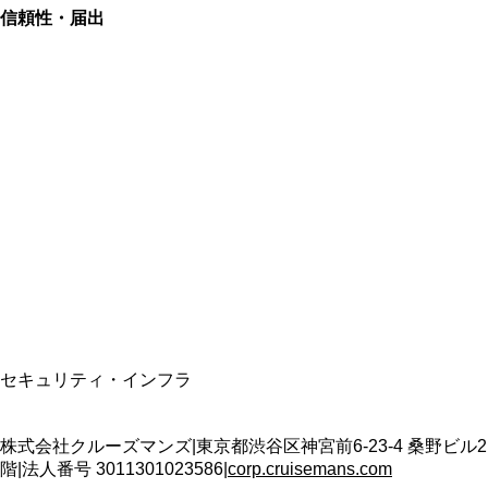
信頼性・届出
総合旅行業務取扱管理者
資格保有
適格請求書発行事業者
T3011301023586
SSL/TLS暗号化通信
セキュリティ・インフラ
株式会社クルーズマンズ
|
東京都渋谷区神宮前6-23-4 桑野ビル2
階
|
法人番号
3011301023586
|
corp.cruisemans.com