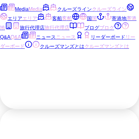
Media
Media
クルーズライン
クルーズライン
エリア
エリア
客船
客船
国
国
寄港地
寄港
地
旅行代理店
旅行代理店
ブログ
ブログ
Q&A
Q&A
ニュース
ニュース
リーダーボード
リー
ダーボード
クルーズマンズとは
クルーズマンズとは