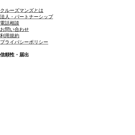
クルーズマンズとは
法人・パートナーシップ
電話相談
お問い合わせ
利用規約
プライバシーポリシー
信頼性・届出
総合旅行業務取扱管理者
資格保有
適格請求書発行事業者
T3011301023586