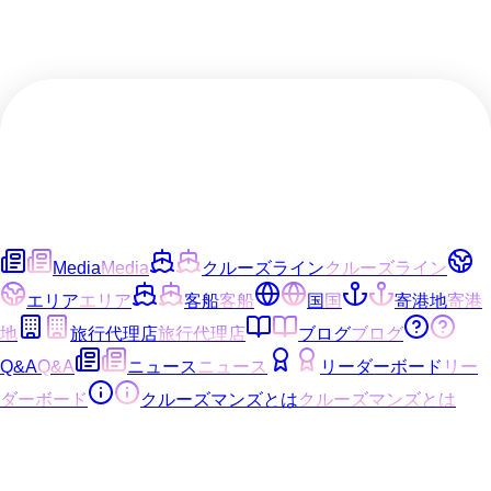
Media
Media
クルーズライン
クルーズライン
エリア
エリア
客船
客船
国
国
寄港地
寄港
地
旅行代理店
旅行代理店
ブログ
ブログ
Q&A
Q&A
ニュース
ニュース
リーダーボード
リー
ダーボード
クルーズマンズとは
クルーズマンズとは