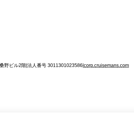
 桑野ビル2階
|
法人番号
3011301023586
|
corp.cruisemans.com