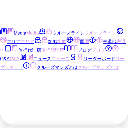
Media
Media
クルーズライン
クルーズライン
エリア
エリア
客船
客船
国
国
寄港地
寄港
地
旅行代理店
旅行代理店
ブログ
ブログ
Q&A
Q&A
ニュース
ニュース
リーダーボード
リー
ダーボード
クルーズマンズとは
クルーズマンズとは