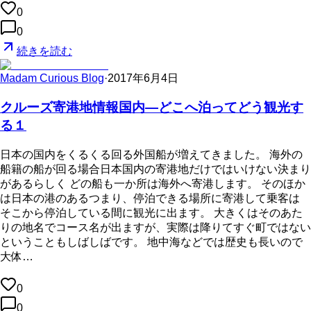
0
0
続きを読む
Madam Curious Blog
·
2017年6月4日
クルーズ寄港地情報国内—どこへ泊ってどう観光す
る１
日本の国内をくるくる回る外国船が増えてきました。 海外の
船籍の船が回る場合日本国内の寄港地だけではいけない決まり
があるらしく どの船も一か所は海外へ寄港します。 そのほか
は日本の港のあるつまり、停泊できる場所に寄港して乗客は
そこから停泊している間に観光に出ます。 大きくはそのあた
りの地名でコース名が出ますが、実際は降りてすぐ町ではない
ということもしばしばです。 地中海などでは歴史も長いので
大体…
0
0