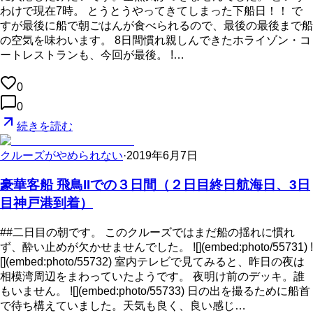
わけで現在7時。 とうとうやってきてしまった下船日！！ で
すが最後に船で朝ごはんが食べられるので、最後の最後まで船
の空気を味わいます。 8日間慣れ親しんできたホライゾン・コ
ートレストランも、今回が最後。 !…
0
0
続きを読む
クルーズがやめられない
·
2019年6月7日
豪華客船 飛鳥IIでの３日間（２日目終日航海日、3日
目神戸港到着）
##二日目の朝です。 このクルーズではまだ船の揺れに慣れ
ず、酔い止めが欠かせませんでした。 ![](embed:photo/55731) !
[](embed:photo/55732) 室内テレビで見てみると、昨日の夜は
相模湾周辺をまわっていたようです。 夜明け前のデッキ。誰
もいません。 ![](embed:photo/55733) 日の出を撮るために船首
で待ち構えていました。天気も良く、良い感じ…