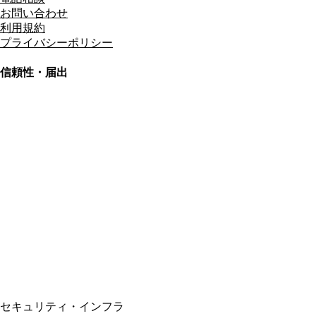
お問い合わせ
利用規約
プライバシーポリシー
信頼性・届出
総合旅行業務取扱管理者
資格保有
適格請求書発行事業者
T3011301023586
SSL/TLS暗号化通信
セキュリティ・インフラ