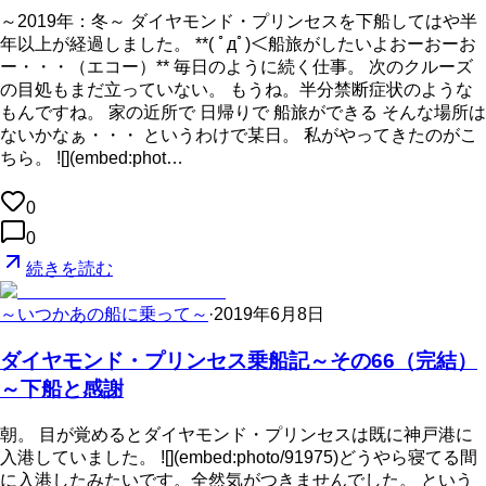
～2019年：冬～ ダイヤモンド・プリンセスを下船してはや半
年以上が経過しました。 **( ﾟдﾟ)＜船旅がしたいよおーおーお
ー・・・（エコー）** 毎日のように続く仕事。 次のクルーズ
の目処もまだ立っていない。 もうね。半分禁断症状のような
もんですね。 家の近所で 日帰りで 船旅ができる そんな場所は
ないかなぁ・・・ というわけで某日。 私がやってきたのがこ
ちら。 ![](embed:phot…
0
0
続きを読む
～いつかあの船に乗って～
·
2019年6月8日
ダイヤモンド・プリンセス乗船記～その66（完結）
～下船と感謝
朝。 目が覚めるとダイヤモンド・プリンセスは既に神戸港に
入港していました。 ![](embed:photo/91975)どうやら寝てる間
に入港したみたいです。全然気がつきませんでした。 という