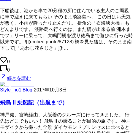
下船後は、港から車で20分程の所に住んでいる主人のご両親
に車で迎えに来てもらい そのまま淡路島へ。 この日はお天気
が悪く、小雨が降ったり止んだり。 折角の「石海峡大橋」も
どんよりです。 淡路島へ行くのは、まだ橋が出来る前 洲本ま
でフェリーに乗って、大鳴門橋を渡り徳島まで遊びに行った時
以来です。 ![](embed:photo/87128) 橋を見た後は、そのまま南
下して[「あわじ花さじき」](h…
0
0
続きを読む
Style_no1 Blog
·
2017年10月3日
飛鳥Ⅱ乗船記（出航まで）
神戸発、宮崎経由、大阪着のクルーズに行ってきました。 行
先はどこでもいい！ 飛鳥Ⅱの乗ることが目的の旅です。 神戸
モザイクから撮った全景 ダイヤモンドプリンセスに比べると