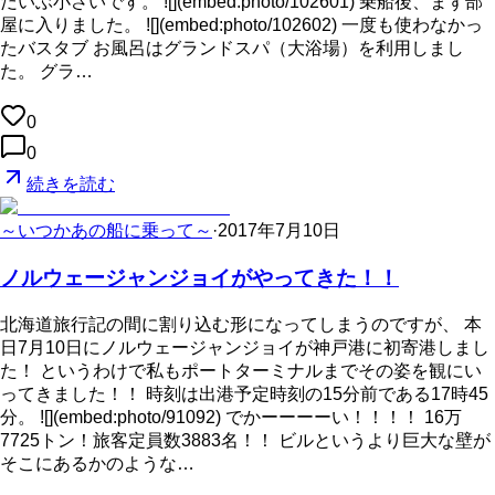
だいぶ小さいです。 ![](embed:photo/102601) 乗船後、まず部
屋に入りました。 ![](embed:photo/102602) 一度も使わなかっ
たバスタブ お風呂はグランドスパ（大浴場）を利用しまし
た。 グラ…
0
0
続きを読む
～いつかあの船に乗って～
·
2017年7月10日
ノルウェージャンジョイがやってきた！！
北海道旅行記の間に割り込む形になってしまうのですが、 本
日7月10日にノルウェージャンジョイが神戸港に初寄港しまし
た！ というわけで私もポートターミナルまでその姿を観にい
ってきました！！ 時刻は出港予定時刻の15分前である17時45
分。 ![](embed:photo/91092) でかーーーーい！！！！ 16万
7725トン！旅客定員数3883名！！ ビルというより巨大な壁が
そこにあるかのような…