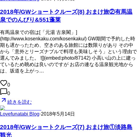
2018年/GWショートクルーズ(8) おまけ旅②有馬温
泉でのんびり&551蓬莱
有馬温泉での宿は[「元湯 古泉閣」]
(http://www.kosenkaku.com/kosenkaku/) GW期間で予約した時
期も遅かったため、空きのある旅館には数限りがあり その中
から「意外とリーズナブルで料理も美味しそう」という理由で
選んでみました。 ![](embed:photo/87142) 小高い山の上に建っ
ているため眺めは良いのですが お店の連なる温泉観光地から
は、坂道を上がっ…
0
0
続きを読む
Lovefunatabi Blog
·
2018年5月14日
2018年/GWショートクルーズ(7) おまけ旅①淡路島
観光