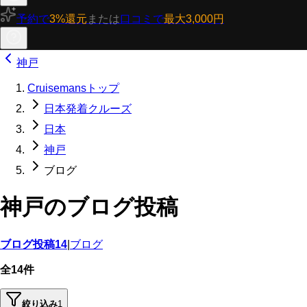
予約で
3%還元
または
口コミで
最大3,000円
神戸
Cruisemansトップ
日本発着クルーズ
日本
神戸
ブログ
神戸のブログ投稿
ブログ投稿
14
|
ブログ
全14件
絞り込み
1