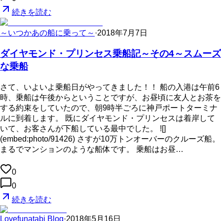
続きを読む
～いつかあの船に乗って～
·
2018年7月7日
ダイヤモンド・プリンセス乗船記～その4～スムーズ
な乗船
さて、いよいよ乗船日がやってきました！！ 船の入港は午前6
時、乗船は午後からということですが、お昼頃に友人とお茶を
する約束をしていたので、朝9時半ごろに神戸ポートターミナ
ルに到着します。 既にダイヤモンド・プリンセスは着岸して
いて、お客さんが下船している最中でした。 ![]
(embed:photo/91426) さすが10万トンオーバーのクルーズ船。
まるでマンションのような船体です。 乗船はお昼…
0
0
続きを読む
Lovefunatabi Blog
·
2018年5月16日