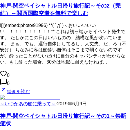
神戸-関空ベイシャトル日帰り旅行記～その2（完
結）～関西国際空港を無料で楽しむ
![](embed:photo/91996) **( ﾟдﾟ)＜おいいいいい
い！！！！！！！！！！** これは初っ端からイベント発生で
す。 たしかにこの日はいいものの、結構な風が吹いていま
す。 まぁ、でも、運行自体はしてるし、大丈夫、だ、ろ（不
安げ） ちなみに私は船酔い自体はそこまで弱くないのです
が、酔ったことがないだけに自分のキャパシティがわからな
い。もし酔った場合、30分は地獄に耐えなければ…
0
0
続きを読む
～いつかあの船に乗って～
·
2019年6月9日
神戸-関空ベイシャトル日帰り旅行記～その1～禁断
症状