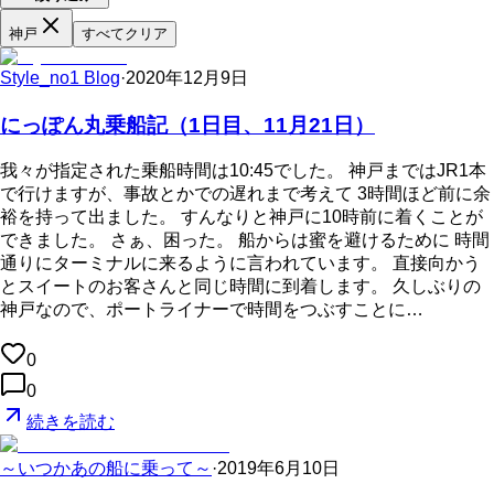
神戸
すべてクリア
Style_no1 Blog
·
2020年12月9日
にっぽん丸乗船記（1日目、11月21日）
我々が指定された乗船時間は10:45でした。 神戸まではJR1本
で行けますが、事故とかでの遅れまで考えて 3時間ほど前に余
裕を持って出ました。 すんなりと神戸に10時前に着くことが
できました。 さぁ、困った。 船からは蜜を避けるために 時間
通りにターミナルに来るように言われています。 直接向かう
とスイートのお客さんと同じ時間に到着します。 久しぶりの
神戸なので、ポートライナーで時間をつぶすことに…
0
0
続きを読む
～いつかあの船に乗って～
·
2019年6月10日