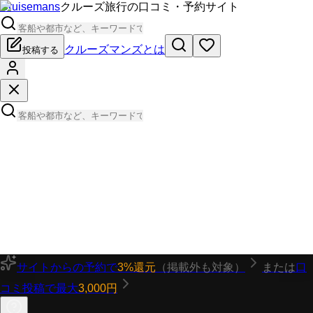
Cruisemans
クルーズ旅行の口コミ・予約サイト
クルーズマンズとは
投稿する
サイトからの予約で
3%還元
（掲載外も対象）
または
口
コミ投稿で最大
3,000円