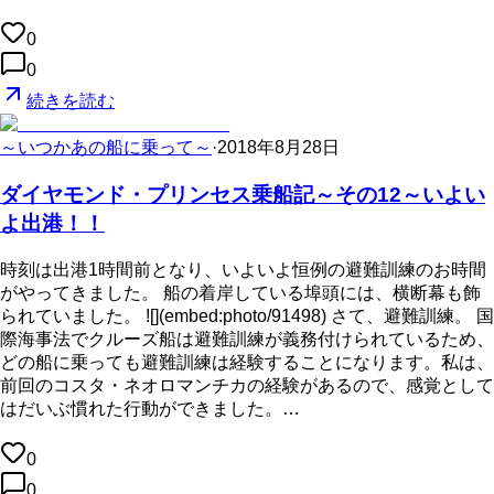
0
0
続きを読む
～いつかあの船に乗って～
·
2018年8月28日
ダイヤモンド・プリンセス乗船記～その12～いよい
よ出港！！
時刻は出港1時間前となり、いよいよ恒例の避難訓練のお時間
がやってきました。 船の着岸している埠頭には、横断幕も飾
られていました。 ![](embed:photo/91498) さて、避難訓練。 国
際海事法でクルーズ船は避難訓練が義務付けられているため、
どの船に乗っても避難訓練は経験することになります。私は、
前回のコスタ・ネオロマンチカの経験があるので、感覚として
はだいぶ慣れた行動ができました。…
0
0