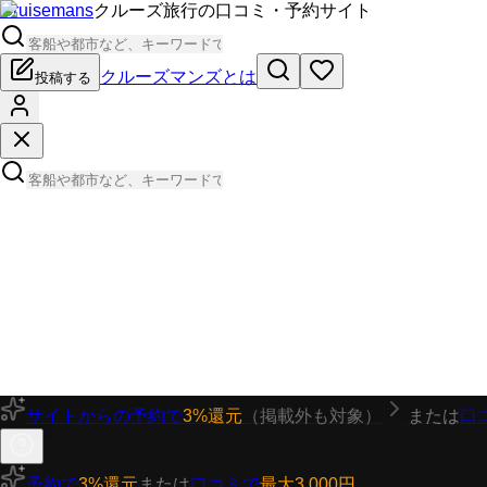
Cruisemans
クルーズ旅行の口コミ・予約サイト
クルーズマンズとは
投稿する
サイトからの予約で
3%還元
（掲載外も対象）
または
口
予約で
3%還元
または
口コミで
最大3,000円