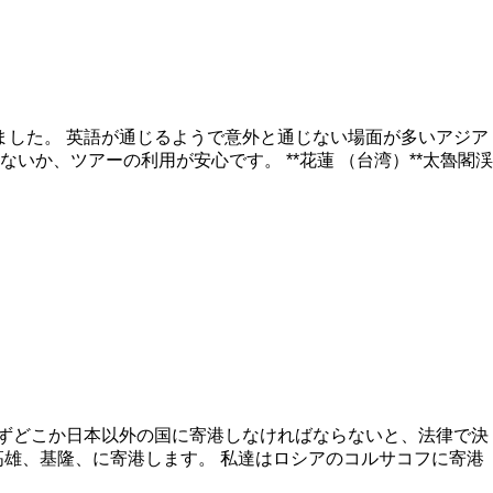
ました。 英語が通じるようで意外と通じない場面が多いアジア
か、ツアーの利用が安心です。 **花蓮 （台湾）**太魯閣渓
時は、 必ずどこか日本以外の国に寄港しなければならないと、法律で決
雄、基隆、に寄港します。 私達はロシアのコルサコフに寄港