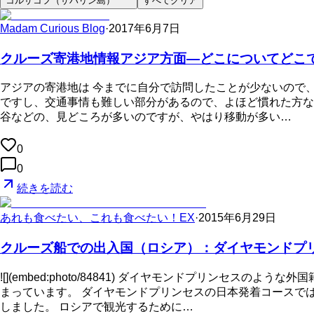
コルサコフ（サハリン島）
すべてクリア
Madam Curious Blog
·
2017年6月7日
クルーズ寄港地情報アジア方面—どこについてどこ
アジアの寄港地は 今までに自分で訪問したことが少ないので
ですし、交通事情も難しい部分があるので、よほど慣れた方なら
谷などの、見どころが多いのですが、やはり移動が多い…
0
0
続きを読む
あれも食べたい、これも食べたい！EX
·
2015年6月29日
クルーズ船での出入国（ロシア）：ダイヤモンドプリ
![](embed:photo/84841) ダイヤモンドプリン
まっています。 ダイヤモンドプリンセスの日本発着コースで
しました。 ロシアで観光するために…