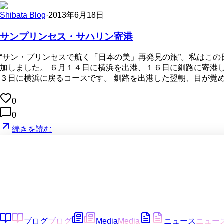
Shibata Blog
·
2013年6月18日
サンプリンセス・サハリン寄港
“サン・プリンセスで航く「日本の美」再発見の旅”。私はこ
加しました。 ６月１４日に横浜を出港、１６日に釧路に寄港
３日に横浜に戻るコースです。 釧路を出港した翌朝、目が覚
0
0
続きを読む
ブログ
ブログ
Media
Media
ニュース
ニュー