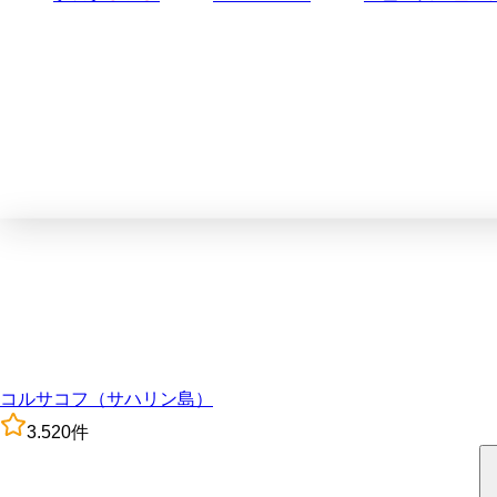
コルサコフ（サハリン島）
3.5
20
件