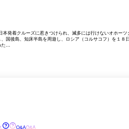
の日本発着クルーズに惹きつけられ、滅多には行けないオホー
し、国後島、知床半島を周遊し、ロシア（コルサコフ）を１８
めた…
ス
Q&A
Q&A