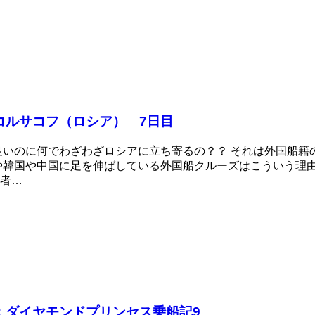
コルサコフ（ロシア） 7日目
良いのに何でわざわざロシアに立ち寄るの？？ それは外国船籍
や韓国や中国に足を伸ばしている外国船クルーズはこういう理由
者…
：ダイヤモンドプリンセス乗船記9