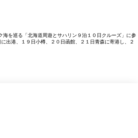
ツク海を巡る「北海道周遊とサハリン９泊１０日クルーズ」に参
日に出港、１９日小樽、２０日函館、２１日青森に寄港し、２