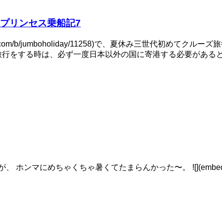
プリンセス乗船記7
com/b/jumboholiday/11258)で、夏休み三世代初めてクルーズ旅
旅行をする時は、必ず一度日本以外の国に寄港する必要があると
中でしたが、 ホンマにめちゃくちゃ暑くてたまらんかった〜。 ![](embe