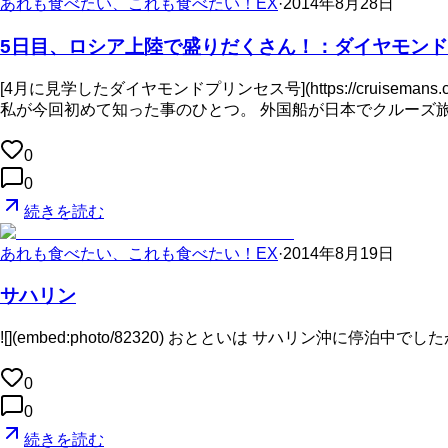
あれも食べたい、これも食べたい！EX
·
2014年8月28日
5日目、ロシア上陸で盛りだくさん！：ダイヤモンド
[4月に見学したダイヤモンドプリンセス号](https://cruisemans.
私が今回初めて知った事のひとつ。 外国船が日本でクルーズ
0
0
続きを読む
あれも食べたい、これも食べたい！EX
·
2014年8月19日
サハリン
![](embed:photo/82320) おとといは サハリン沖に停泊
0
0
続きを読む