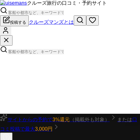
Cruisemans
クルーズ旅行の口コミ・予約サイト
クルーズマンズとは
投稿する
サイトからの予約で
3%還元
（掲載外も対象）
または
口
コミ投稿で最大
3,000円