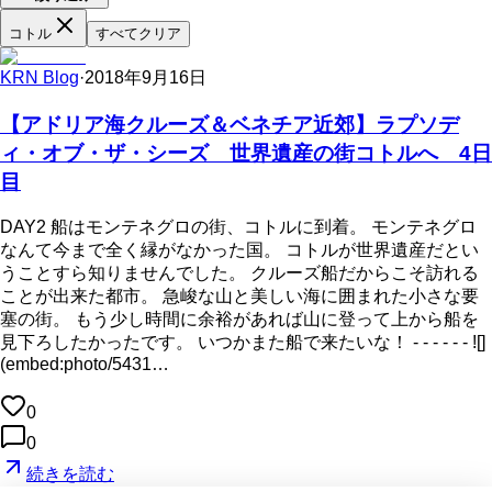
コトル
すべてクリア
KRN Blog
·
2018年9月16日
【アドリア海クルーズ＆ベネチア近郊】ラプソデ
ィ・オブ・ザ・シーズ 世界遺産の街コトルへ 4日
目
DAY2 船はモンテネグロの街、コトルに到着。 モンテネグロ
なんて今まで全く縁がなかった国。 コトルが世界遺産だとい
うことすら知りませんでした。 クルーズ船だからこそ訪れる
ことが出来た都市。 急峻な山と美しい海に囲まれた小さな要
塞の街。 もう少し時間に余裕があれば山に登って上から船を
見下ろしたかったです。 いつかまた船で来たいな！ - - - - - - ![]
(embed:photo/5431…
0
0
続きを読む