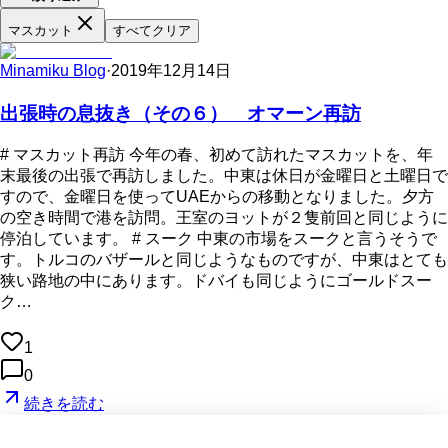
マスカット
すべてクリア
Minamiku Blog
·
2019年12月14日
出張時の息抜き（その６） オマーン再訪
# マスカット再訪 今年の春、初めて訪れたマスカットを、年
末最後の出張で再訪しました。中東は休日が金曜日と土曜日で
すので、金曜日を使ってUAEからの移動となりました。夕方
の空き時間で港を訪問。王室のヨットが２隻前回と同じように
停泊しています。 # スーク 中東の市場をスークと言うそうで
す。トルコのバザールと同じようなものですが、中東はとても
狭い路地の中にあります。ドバイも同じようにゴールドスー
ク…
1
0
続きを読む