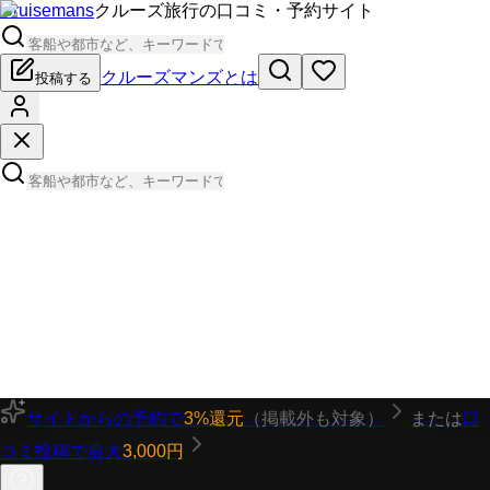
Cruisemans
クルーズ旅行の口コミ・予約サイト
クルーズマンズとは
投稿する
サイトからの予約で
3%還元
（掲載外も対象）
または
口
コミ投稿で最大
3,000円