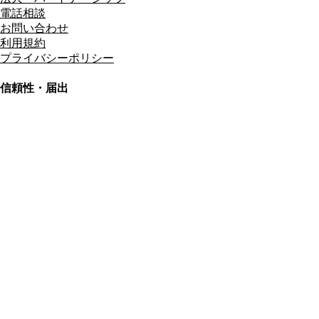
電話相談
お問い合わせ
利用規約
プライバシーポリシー
信頼性・届出
総合旅行業務取扱管理者
資格保有
適格請求書発行事業者
T3011301023586
SSL/TLS暗号化通信