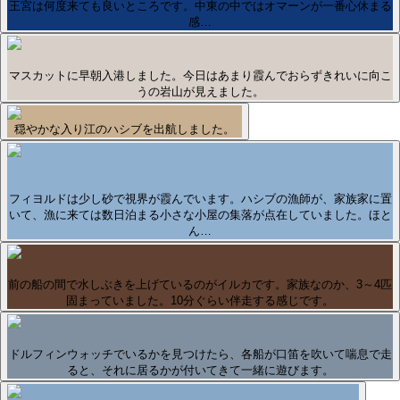
王宮は何度来ても良いところです。中東の中ではオマーンが一番心休まる
感…
マスカットに早朝入港しました。今日はあまり霞んでおらずきれいに向こ
うの岩山が見えました。
穏やかな入り江のハシブを出航しました。
フィヨルドは少し砂で視界が霞んでいます。ハシブの漁師が、家族家に置
いて、漁に来ては数日泊まる小さな小屋の集落が点在していました。ほと
ん…
前の船の間で水しぶきを上げているのがイルカです。家族なのか、3～4匹
固まっていました。10分ぐらい伴走する感じです。
ドルフィンウォッチでいるかを見つけたら、各船が口笛を吹いて喘息で走
ると、それに居るかが付いてきて一緒に遊びます。