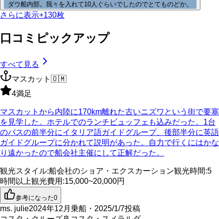
ダウ船内部。我々を入れて10人ぐらいでしたのでとてものどか。
さらに表示
+
130
枚
口コミピックアップ
すべて見る
マスカット
🇴🇲
4
満足
マスカットから内陸に170km離れた古いニズワという街で要塞
を見学した。ホテルでのランチビュッフェも込みだった。1台
のバスの前半分にイタリア語ガイドグループ、後部半分に英語
ガイドグループに分かれて説明があった。自力で行くにはかな
り遠かったので船会社主催にして正解だった。
観光スタイル
:
船会社のショア・エクスカーション
観光時間
:
5
時間以上
観光費用
:
15,000~20,000円
参考になった
0
ms. julie
2024年12月乗船・2025/1/7投稿
コスタ・クルーズ
🚢
コスタ・スメラルダ