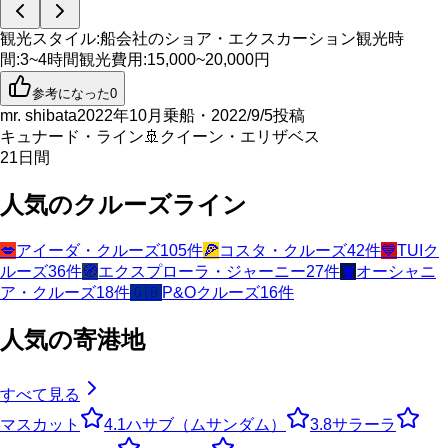
観光スタイル
:
船会社のショア・エクスカーション
観光時
間
:
3~4時間
観光費用
:
15,000~20,000円
参考になった
0
mr. shibata
2022年10月乗船・2022/9/5投稿
キュナード・ライン
🚢
クイーン・エリザベス
21
日間
人気のクルーズライン
💋
アイーダ・クルーズ
105
件
🍕
コスタ・クルーズ
42
件
💙
TUIク
ルーズ
36
件
🧭
エクスプローラ・ジャーニー
27
件
🦞
オーシャニ
ア・クルーズ
18
件
🇬🇧
P&Oクルーズ
16
件
人気の寄港地
すべて見る
マスカット
4.1
ハサブ（ムサンダム）
3.8
サラーラ