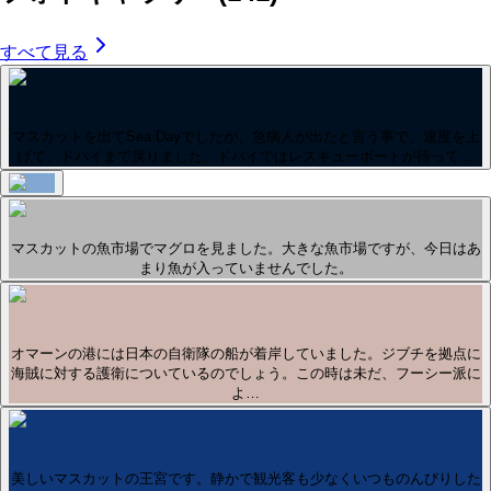
すべて見る
マスカットを出てSea Dayでしたが、急病人が出たと言う事で、速度を上
げて、ドバイまで戻りました。ドバイではレスキューボートが待って…
マスカットの魚市場でマグロを見ました。大きな魚市場ですが、今日はあ
まり魚が入っていませんでした。
オマーンの港には日本の自衛隊の船が着岸していました。ジブチを拠点に
海賊に対する護衛についているのでしょう。この時は未だ、フーシー派に
よ…
美しいマスカットの王宮です。静かで観光客も少なくいつものんびりした