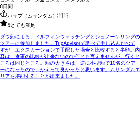
8
日間
ハサブ（ムサンダム）
🇴🇲
5
とても満足
ダウ船による、ドルフィンウォッチングとシュノーケリングの
ツアーに参加しました。TripAdvisorで調べて申し込んだので
すが、エクスカーションで手配した場合と比較すると半額。内
容は、食事の比較が出来ないので何とも言えませんが、行くと
ころは同じところ。船の大きさは、逆に小型船で10名のツア
ーになったので、かえって良かったと思います。ムサンダムエ
リアを堪能することが出来ました。