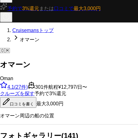
予約で
3%還元
または
口コミで
最大3,000円
Cruisemansトップ
オマーン
🇴🇲
オマーン
Oman
4.1
(
27
件)
301
件航程
¥12,797/日〜
クルーズを探す
予約で3%還元
最大3,000円
口コミを書く
オマーン
周辺の船の位置
フォトギャラリー
(
141
)