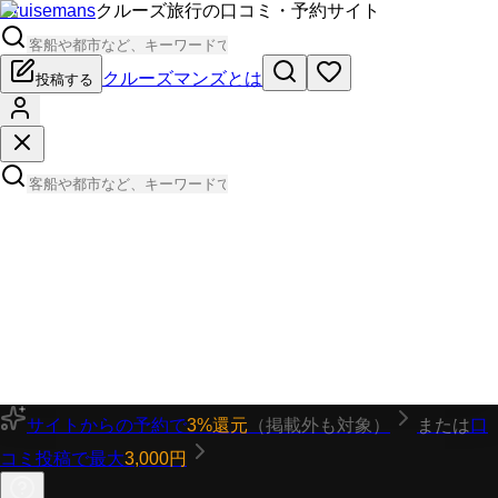
Cruisemans
クルーズ旅行の口コミ・予約サイト
クルーズマンズとは
投稿する
サイトからの予約で
3%還元
（掲載外も対象）
または
口
コミ投稿で最大
3,000円