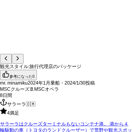
観光スタイル
:
旅行代理店のパッケージ
参考になった
0
mr. minamiku
2024年1月乗船・2024/1/30投稿
MSCクルーズ
🚢
MSCオペラ
8
日間
サラーラ
🇴🇲
4
満足
サラーラはクルーズターミナルもないコンテナ港。 港から４
輪駆動の車（トヨタのランドクルーザー）で荒野や観光スポッ