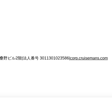
 桑野ビル2階
|
法人番号
3011301023586
|
corp.cruisemans.com