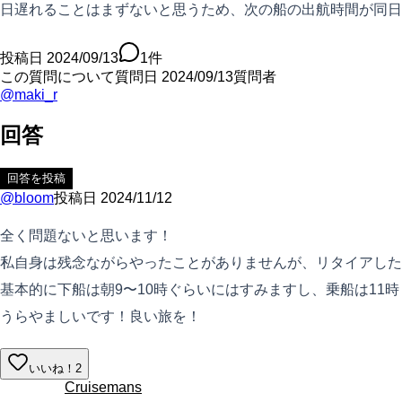
日遅れることはまずないと思うため、次の船の出航時間が同日
投稿日
2024/09/13
1
件
この質問について
質問日
2024/09/13
質問者
@
maki_r
回答
回答を投稿
@
bloom
投稿日
2024/11/12
全く問題ないと思います！
私自身は残念ながらやったことがありませんが、リタイアした
基本的に下船は朝9〜10時ぐらいにはすみますし、乗船は11
うらやましいです！良い旅を！
いいね！
2
Cruisemans