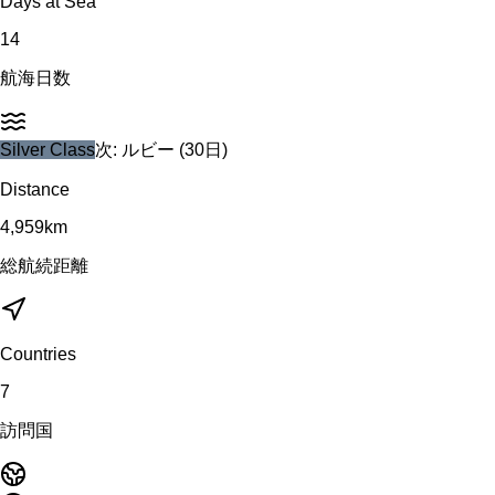
Days at Sea
14
航海日数
Silver
Class
次:
ルビー
(
30
日)
Distance
4,959
km
総航続距離
Countries
7
訪問国