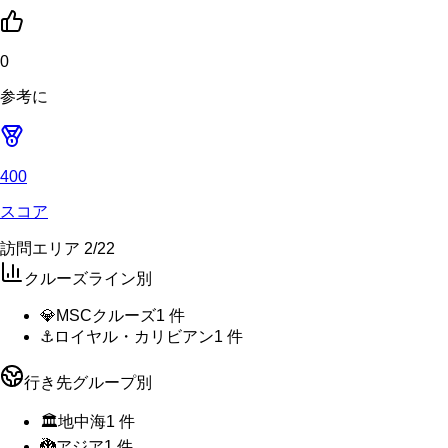
0
参考に
400
スコア
訪問エリア
2
/
22
クルーズライン別
💎
MSCクルーズ
1
件
⚓
ロイヤル・カリビアン
1
件
行き先グループ別
🏛️
地中海
1
件
🐉
アジア
1
件