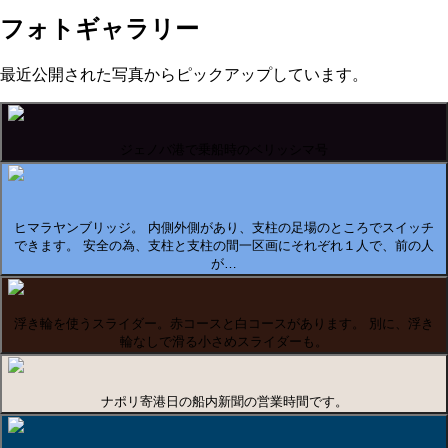
フォトギャラリー
最近公開された写真からピックアップしています。
ジェノバ港で乗船時のベリッシマ号
ヒマラヤンブリッジ。 内側外側があり、支柱の足場のところでスイッチ
できます。 安全の為、支柱と支柱の間一区画にそれぞれ１人で、前の人
が…
浮き輪を使うスライダー。赤コースと白コースがあります。 別に、浮き
輪なしで滑る小さめスライダーも。
ナポリ寄港日の船内新聞の営業時間です。