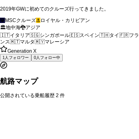
2019年GWに初めてのクルーズ行ってきました。
💎
MSCクルーズ
⚓
ロイヤル・カリビアン
🏛️
地中海
🐉
アジア
🇮🇹
イタリア
🇸🇬
シンガポール
🇪🇸
スペイン
🇹🇭
タイ
🇫🇷
フラ
ンス
🇲🇹
マルタ
🇲🇾
マレーシア
Generation X
1
人
フォロワー
0
人
フォロー中
航路マップ
公開されている乗船履歴
2
件