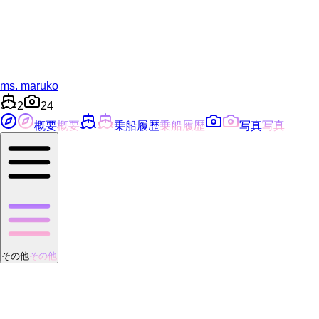
ms. maruko
2
24
概要
概要
乗船履歴
乗船履歴
写真
写真
その他
その他