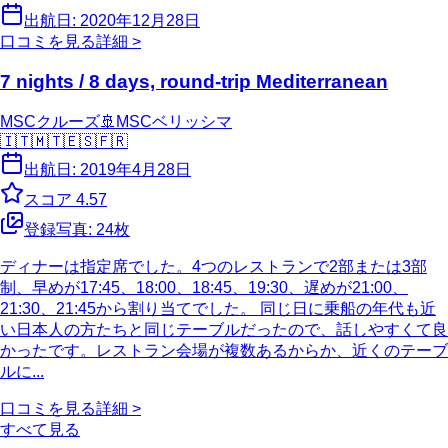
出航日:
2020年12月28日
口コミを見る
詳細 >
7 nights / 8 days, round-trip Mediterranean
MSCクルーズ
🚢
MSCベリッシマ
🇮🇹
🇲🇹
🇪🇸
🇫🇷
出航日:
2019年4月28日
スコア
4.57
登録写真:
24
枚
ディナーは指定席でした。4つのレストランで2部または3部
制、早めが17:45、18:00、18:45、19:30、遅めが21:00、
21:30、21:45から割り当てでした。 同じ日に乗船の年代も近
い日本人の方たちと同じテーブルだったので、話しやすくて良
かったです。レストラン会場が複数あるからか、近くのテーブ
ルに...
口コミを見る
詳細 >
すべて見る