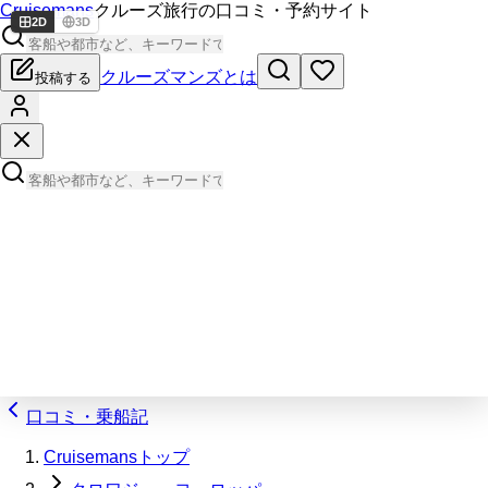
Cruisemans
クルーズ旅行の口コミ・予約サイト
2D
3D
クルーズマンズとは
投稿する
口コミ・乗船記
Cruisemansトップ