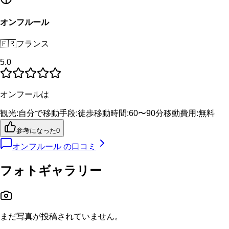
オンフルール
🇫🇷
フランス
5.0
オンフールは
観光
:
自分で
移動手段
:
徒歩
移動時間
:
60〜90分
移動費用
:
無料
参考になった
0
オンフルール
の口コミ
フォトギャラリー
まだ写真が投稿されていません。