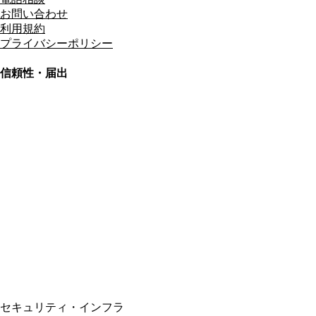
お問い合わせ
利用規約
プライバシーポリシー
信頼性・届出
総合旅行業務取扱管理者
資格保有
適格請求書発行事業者
T3011301023586
SSL/TLS暗号化通信
セキュリティ・インフラ