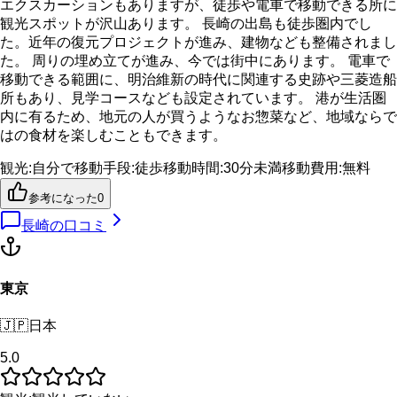
エクスカーションもありますが、徒歩や電車で移動できる所に
観光スポットが沢山あります。 長崎の出島も徒歩圏内でし
た。近年の復元プロジェクトが進み、建物なども整備されまし
た。 周りの埋め立てが進み、今では街中にあります。 電車で
移動できる範囲に、明治維新の時代に関連する史跡や三菱造船
所もあり、見学コースなども設定されています。 港が生活圏
内に有るため、地元の人が買うようなお惣菜など、地域ならで
はの食材を楽しむこともできます。
観光
:
自分で
移動手段
:
徒歩
移動時間
:
30分未満
移動費用
:
無料
参考になった
0
長崎
の口コミ
東京
🇯🇵
日本
5.0