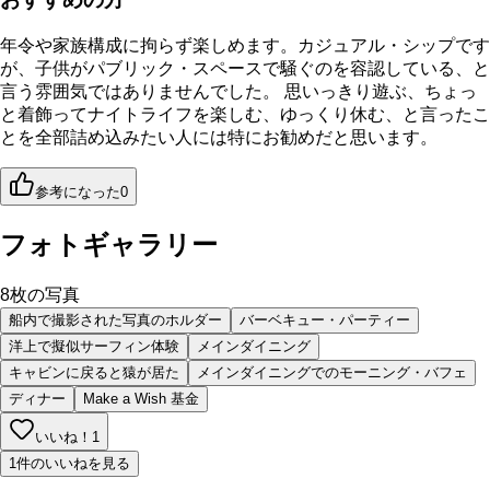
年令や家族構成に拘らず楽しめます。カジュアル・シップです
が、子供がパブリック・スペースで騒ぐのを容認している、と
言う雰囲気ではありませんでした。 思いっきり遊ぶ、ちょっ
と着飾ってナイトライフを楽しむ、ゆっくり休む、と言ったこ
とを全部詰め込みたい人には特にお勧めだと思います。
参考になった
0
フォトギャラリー
8
枚の写真
船内で撮影された写真のホルダー
バーベキュー・パーティー
洋上で擬似サーフィン体験
メインダイニング
キャビンに戻ると猿が居た
メインダイニングでのモーニング・バフェ
ディナー
Make a Wish 基金
いいね！
1
1件のいいねを見る