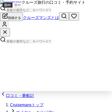
Cruisemans
クルーズ旅行の口コミ・予約サイト
2D
3D
クルーズマンズとは
投稿する
口コミ・乗船記
Cruisemansトップ