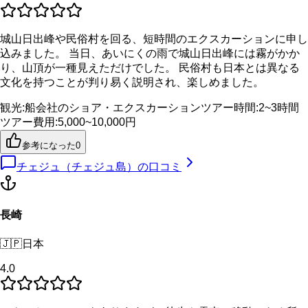
城山日出峰や民俗村を回る、短時間のエクスカーションに申し
込みました。 当日、あいにくの雨で城山日出峰には霧がかか
り、山頂が一種見えただけでした。 民俗村も日本とは異なる
文化を持つことが判り易く説明され、楽しめました。
観光
:
船会社のショア・エクスカーション
ツアー時間
:
2~3時間
ツアー費用
:
5,000~10,000円
参考になった
0
チェジュ（チェジュ島）
の口コミ
長崎
🇯🇵
日本
4.0