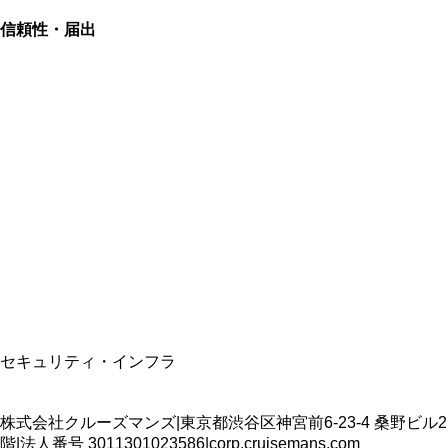
信頼性・届出
総合旅行業務取扱管理者
資格保有
適格請求書発行事業者
T3011301023586
SSL/TLS暗号化通信
セキュリティ・インフラ
株式会社クルーズマンズ
|
東京都渋谷区神宮前6-23-4 桑野ビル2
階
|
法人番号
3011301023586
|
corp.cruisemans.com