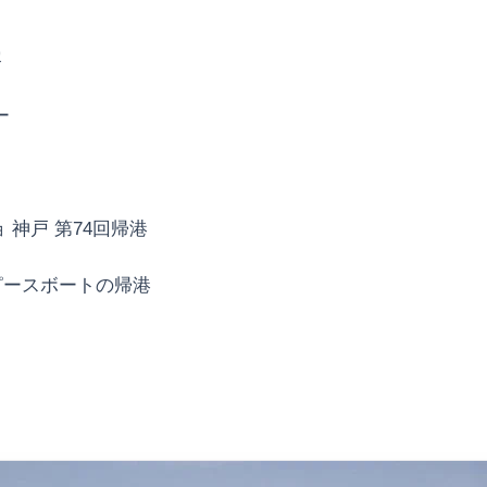
。
容
ー
ジョ 神戸 第74回帰港
ピースボートの帰港