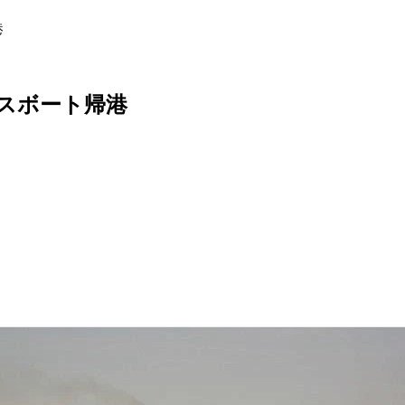
港
スボート帰港