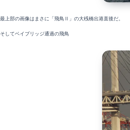
最上部の画像はまさに「飛鳥Ⅱ」の大桟橋出港直後だ。
そしてベイブリッジ通過の飛鳥