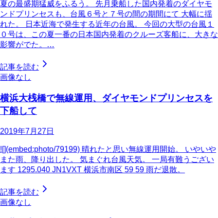
夏の最盛期猛威をふるう。 先月乗船した国内発着のダイヤモ
ンドプリンセスも、台風６号と７号の間の期間にて 大幅に揺
れた。 日本近海で発生する近年の台風。 今回の大型の台風１
０号は、この夏一番の日本国内発着のクルーズ客船に、大きな
影響がでた。…
記事を読む
画像なし
横浜大桟橋で無線運用、ダイヤモンドプリンセスを
下船して
2019年7月27日
![](embed:photo/79199) 晴れたと思い無線運用開始。 いやいや
また雨、降り出した。 気まぐれ台風天気。 一局有難うござい
ます 1295.040 JN1VXT 横浜市南区 59 59 雨だ退散。
記事を読む
画像なし