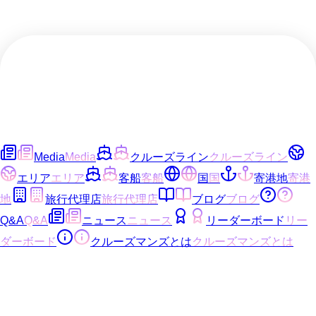
Media
Media
クルーズライン
クルーズライン
エリア
エリア
客船
客船
国
国
寄港地
寄港
地
旅行代理店
旅行代理店
ブログ
ブログ
Q&A
Q&A
ニュース
ニュース
リーダーボード
リー
ダーボード
クルーズマンズとは
クルーズマンズとは