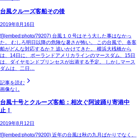
台風クルーズ客船その後
2019年8月16日
![](embed:photo/79207) 台風１０号はそう大した事はなかっ
た。 むしろ明日以降の危険な暑さが怖い。 この台風で、各客
船がどんな対応するか？ 追いかけてきた。 横浜大桟橋から
は、14日に、ポーランドアメリカラインのマースダム、15日
は、ダイヤモンドプリンセスが出港する予定。 しかしマース
ダムは、二日…
記事を読む
画像なし
台風十号とクルーズ客船：相次ぐ阿波踊り寄港中
止！
2019年8月12日
![](embed:photo/79200) 近年の台風は秋の九月ばかりでなく、