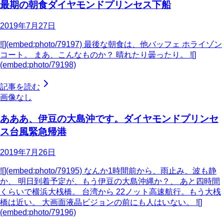
最期の朝食ダイヤモンドプリンセス下船
2019年7月27日
![](embed:photo/79197) 最後な朝食は、他バッフェ ホライゾン
コート。 まあ、こんなものか？ 晴れたり曇ったり。 ![]
(embed:photo/79198)
記事を読む
画像なし
あああ、伊豆の大島沖です。ダイヤモンドプリンセ
ス台風緊急帰港
2019年7月26日
![](embed:photo/79195) なんか1時間前から、雨止み、波も静
か、 明日到着予定が、もう伊豆の大島沖縄か？、 あと四時間
くらいで横浜大桟橋。 台湾から 22ノット高速航行。もう大桟
橋は近い。 大画面液晶ビジョンの前にも人はいない。 ![]
(embed:photo/79196)