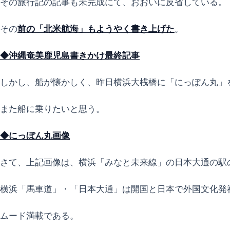
その旅行記の記事も未完成にて、おおいに反省している。
その
前の「北米航海」もようやく書き上げた
。
◆沖縄奄美鹿児島書きかけ最終記事
しかし、船が懐かしく、昨日横浜大桟橋に「にっぽん丸」
また船に乗りたいと思う。
◆にっぼん丸画像
さて、上記画像は、横浜「みなと未来線」の日本大通の駅
横浜「馬車道」・「日本大通」は開国と日本で外国文化発
ムード満載である。