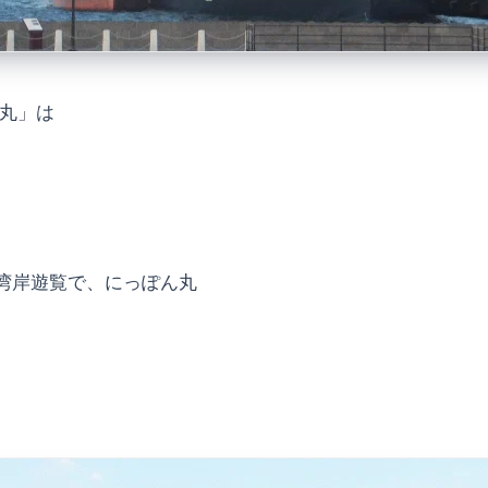
ん丸」は
湾岸遊覧で、にっぽん丸