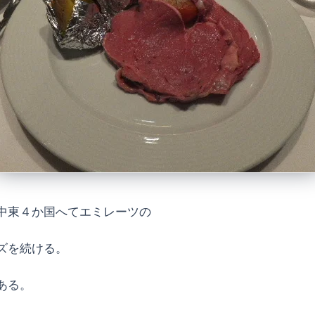
中東４か国へてエミレーツの
ズを続ける。
ある。