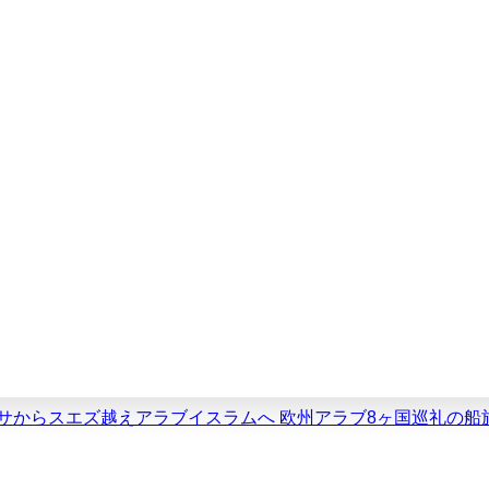
スミサからスエズ越えアラブイスラムへ 欧州アラブ8ヶ国巡礼の船