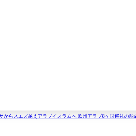
スミサからスエズ越えアラブイスラムへ 欧州アラブ8ヶ国巡礼の船