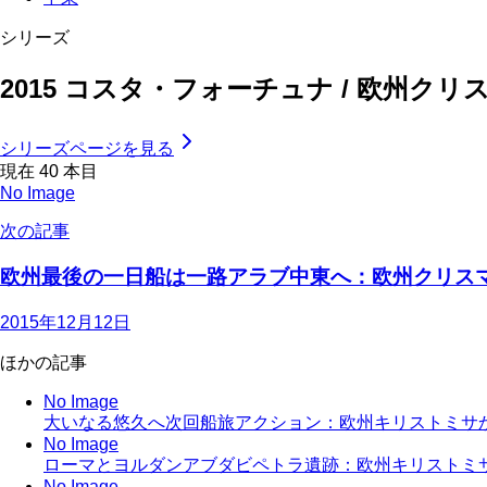
シリーズ
2015 コスタ・フォーチュナ / 欧州
シリーズページを見る
現在
40
本目
No Image
次の記事
欧州最後の一日船は一路アラブ中東へ：欧州クリスマスミ
2015年12月12日
ほかの記事
No Image
大いなる悠久へ次回船旅アクション：欧州キリストミサ
No Image
ローマとヨルダンアブダビペトラ遺跡：欧州キリストミ
No Image