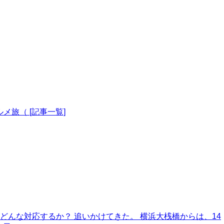
メ旅（ [記事一覧]
各客船がどんな対応するか？ 追いかけてきた。 横浜大桟橋からは、14