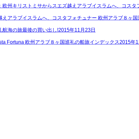
：欧州キリストミサからスエズ越えアラブイスラムへ、コスタフ
越えアラブイスラムへ、コスタフォチュナー 欧州アラブ８ヶ国
航海の旅最後の買い出し!
2015年11月23日
 Fortuna 欧州アラブ８ヶ国巡礼の船旅インデックス
2015年