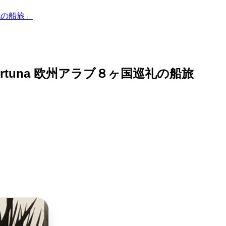
礼の船旅」
tuna 欧州アラブ８ヶ国巡礼の船旅