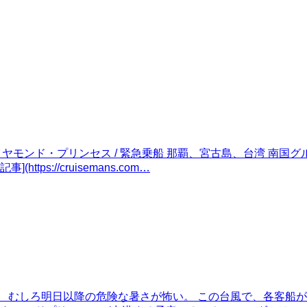
イヤモンド・プリンセス / 緊急乗船 那覇、宮古島、台湾 南国グル
ス記事](https://cruisemans.com…
た事はなかった。 むしろ明日以降の危険な暑さが怖い。 この台風で、