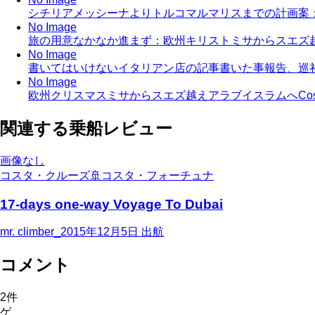
シチリアメッシーナよりトルコマルマリスまでの計画案
No Image
旅の用意なかなか進まず：欧州キリストミサからスエズ
No Image
書いてはいけないイタリアン店の記事書いた事報告、巡礼
No Image
欧州クリスマスミサからスエズ越えアラブイスラムへCosta
関連する乗船レビュー
画像なし
コスタ・クルーズ
🚢
コスタ・フォーチュナ
17-days one-way Voyage To Dubai
mr. climber_
2015年12月5日
出航
コメント
2
件
ゲ