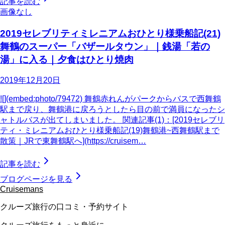
記事を読む
画像なし
2019セレブリティミレニアムおひとり様乗船記(21)
舞鶴のスーパー「バザールタウン」｜銭湯「若の
湯」に入る｜夕食はひとり焼肉
2019年12月20日
![](embed:photo/79472) 舞鶴赤れんがパークからバスで西舞鶴
駅まで戻り、舞鶴港に戻ろうとしたら目の前で満員になったシ
ャトルバスが出てしまいました。 関連記事(1)：[2019セレブリ
ティ・ミレニアムおひとり様乗船記(19)舞鶴港~西舞鶴駅まで
散策｜JRで東舞鶴駅へ](https://cruisem…
記事を読む
ブログページを見る
Cruisemans
クルーズ旅行の口コミ・予約サイト