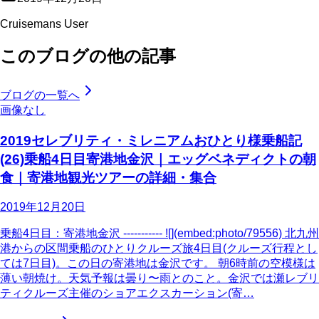
Cruisemans User
このブログの他の記事
ブログの一覧へ
画像なし
2019セレブリティ・ミレニアムおひとり様乗船記
(26)乗船4日目寄港地金沢｜エッグベネディクトの朝
食｜寄港地観光ツアーの詳細・集合
2019年12月20日
乗船4日目：寄港地金沢 ----------- ![](embed:photo/79556) 北九州
港からの区間乗船のひとりクルーズ旅4日目(クルーズ行程とし
ては7日目)。この日の寄港地は金沢です。 朝6時前の空模様は
薄い朝焼け。天気予報は曇り〜雨とのこと。金沢では瀬レブリ
ティクルーズ主催のショアエクスカーション(寄…