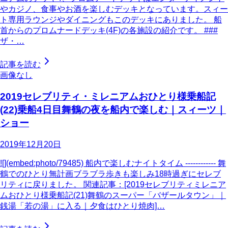
やカジノ、食事やお酒を楽しむデッキとなっています。スィー
ト専用ラウンジやダイニングもこのデッキにありました。 船
首からのプロムナードデッキ(4F)の各施設の紹介です。 ###
ザ・…
記事を読む
画像なし
2019セレブリティ・ミレニアムおひとり様乗船記
(22)乗船4日目舞鶴の夜を船内で楽しむ｜スィーツ｜
ショー
2019年12月20日
![](embed:photo/79485) 船内で楽しむナイトタイム ------------ 舞
鶴でのひとり無計画ブラブラ歩きも楽しみ18時過ぎにセレブ
リティに戻りました。 関連記事：[2019セレブリティミレニア
ムおひとり様乗船記(21)舞鶴のスーパー「バザールタウン」｜
銭湯「若の湯」に入る｜夕食はひとり焼肉]…