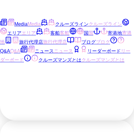
Media
Media
クルーズライン
クルーズライン
エリア
エリア
客船
客船
国
国
寄港地
寄港
地
旅行代理店
旅行代理店
ブログ
ブログ
Q&A
Q&A
ニュース
ニュース
リーダーボード
リー
ダーボード
クルーズマンズとは
クルーズマンズとは