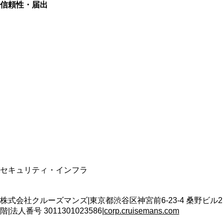
信頼性・届出
総合旅行業務取扱管理者
資格保有
適格請求書発行事業者
T3011301023586
SSL/TLS暗号化通信
セキュリティ・インフラ
株式会社クルーズマンズ
|
東京都渋谷区神宮前6-23-4 桑野ビル2
階
|
法人番号
3011301023586
|
corp.cruisemans.com