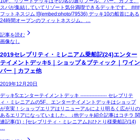
10F、リゾートデッキはその名の通りプール、バー、カフェ、
スパが集結していてリゾート気分満喫できるデッキです。 ###
フットネスジム ![](embed:photo/79536) デッキ10の船首にある
24時間オープンのフィットネスジム。…
記事を読む
画像なし
2019セレブリティ・ミレニアム乗船記(24)エンター
テイメントデッキ5｜ショップ＆ブティック｜ワイン
バー｜カフェ他
2019年12月20日
デッキ5:エンターテイメントデッキ ----------------- セレブリテ
ィ・ミレニアムの5F、エンターテイメントデッキはショップ
が充実！ショップエリアはリニューアルにより明るく広がりの
あるエリアになっていました。 ↓他デッキ紹介記事はコチラ 関
連記事(1)：[セレブリティ・ミレニアムおひとり様乗船記(14)
…