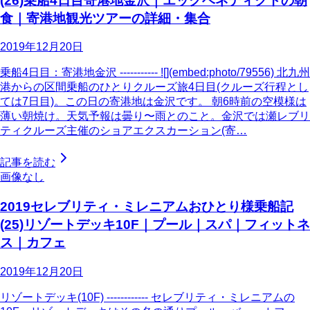
(26)乗船4日目寄港地金沢｜エッグベネディクトの朝
食｜寄港地観光ツアーの詳細・集合
2019年12月20日
乗船4日目：寄港地金沢 ----------- ![](embed:photo/79556) 北九州
港からの区間乗船のひとりクルーズ旅4日目(クルーズ行程とし
ては7日目)。この日の寄港地は金沢です。 朝6時前の空模様は
薄い朝焼け。天気予報は曇り〜雨とのこと。金沢では瀬レブリ
ティクルーズ主催のショアエクスカーション(寄…
記事を読む
画像なし
2019セレブリティ・ミレニアムおひとり様乗船記
(25)リゾートデッキ10F｜プール｜スパ｜フィットネ
ス｜カフェ
2019年12月20日
リゾートデッキ(10F) ------------ セレブリティ・ミレニアムの