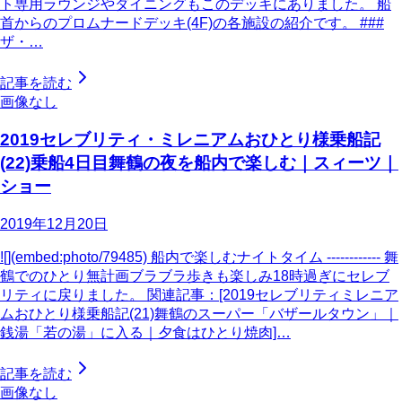
ト専用ラウンジやダイニングもこのデッキにありました。 船
首からのプロムナードデッキ(4F)の各施設の紹介です。 ###
ザ・…
記事を読む
画像なし
2019セレブリティ・ミレニアムおひとり様乗船記
(22)乗船4日目舞鶴の夜を船内で楽しむ｜スィーツ｜
ショー
2019年12月20日
![](embed:photo/79485) 船内で楽しむナイトタイム ------------ 舞
鶴でのひとり無計画ブラブラ歩きも楽しみ18時過ぎにセレブ
リティに戻りました。 関連記事：[2019セレブリティミレニア
ムおひとり様乗船記(21)舞鶴のスーパー「バザールタウン」｜
銭湯「若の湯」に入る｜夕食はひとり焼肉]…
記事を読む
画像なし