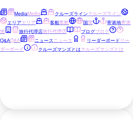
Media
Media
クルーズライン
クルーズライン
エリア
エリア
客船
客船
国
国
寄港地
寄港
地
旅行代理店
旅行代理店
ブログ
ブログ
Q&A
Q&A
ニュース
ニュース
リーダーボード
リー
ダーボード
クルーズマンズとは
クルーズマンズとは