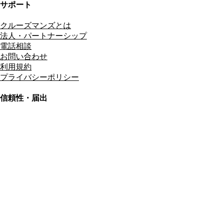
サポート
クルーズマンズとは
法人・パートナーシップ
電話相談
お問い合わせ
利用規約
プライバシーポリシー
信頼性・届出
総合旅行業務取扱管理者
資格保有
適格請求書発行事業者
T3011301023586