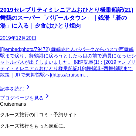
2019セレブリティミレニアムおひとり様乗船記(21)
舞鶴のスーパー「バザールタウン」｜銭湯「若の
湯」に入る｜夕食はひとり焼肉
2019年12月20日
![](embed:photo/79472) 舞鶴赤れんがパークからバスで西舞鶴
駅まで戻り、舞鶴港に戻ろうとしたら目の前で満員になったシ
ャトルバスが出てしまいました。 関連記事(1)：[2019セレブリ
ティ・ミレニアムおひとり様乗船記(19)舞鶴港~西舞鶴駅まで
散策｜JRで東舞鶴駅へ](https://cruisem…
記事を読む
ブログページを見る
Cruisemans
クルーズ旅行の口コミ・予約サイト
クルーズ旅行をもっと身近に。