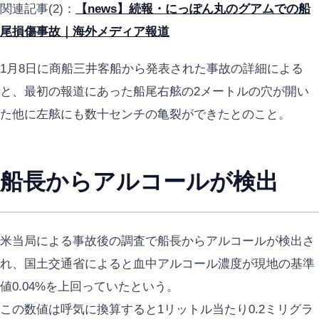
関連記事(2)：
【news】続報・にっぽん丸のグアムでの船
尾損傷事故｜海外メディア報道
1月8日に商船三井客船から発表された事故の詳細による
と、最初の報道にあった船尾右舷の2メートルの穴が開い
た他に左舷にも数十センチの亀裂ができたとのこと。
船長からアルコールが検出
米当局による事故後の調査で船長からアルコールが検出さ
れ、国土交通省によると血中アルコール濃度が現地の基準
値0.04%を上回っていたという。
この数値は呼気に換算すると1リットル当たり0.2ミリグラ