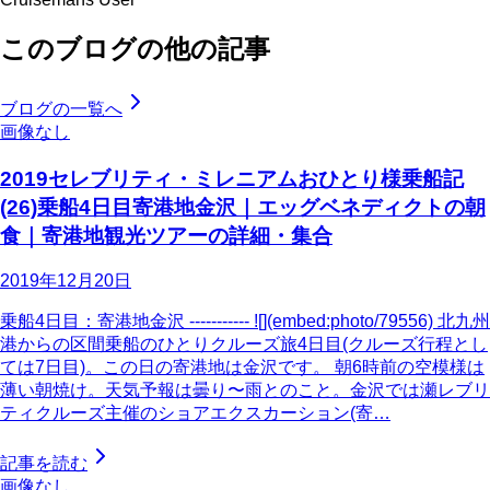
このブログの他の記事
ブログの一覧へ
画像なし
2019セレブリティ・ミレニアムおひとり様乗船記
(26)乗船4日目寄港地金沢｜エッグベネディクトの朝
食｜寄港地観光ツアーの詳細・集合
2019年12月20日
乗船4日目：寄港地金沢 ----------- ![](embed:photo/79556) 北九州
港からの区間乗船のひとりクルーズ旅4日目(クルーズ行程とし
ては7日目)。この日の寄港地は金沢です。 朝6時前の空模様は
薄い朝焼け。天気予報は曇り〜雨とのこと。金沢では瀬レブリ
ティクルーズ主催のショアエクスカーション(寄…
記事を読む
画像なし