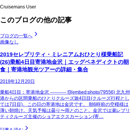
Cruisemans User
このブログの他の記事
ブログの一覧へ
画像なし
2019セレブリティ・ミレニアムおひとり様乗船記
(26)乗船4日目寄港地金沢｜エッグベネディクトの朝
食｜寄港地観光ツアーの詳細・集合
2019年12月20日
乗船4日目：寄港地金沢 ----------- ![](embed:photo/79556) 北九州
港からの区間乗船のひとりクルーズ旅4日目(クルーズ行程とし
ては7日目)。この日の寄港地は金沢です。 朝6時前の空模様は
薄い朝焼け。天気予報は曇り〜雨とのこと。金沢では瀬レブリ
ティクルーズ主催のショアエクスカーション(寄…
記事を読む