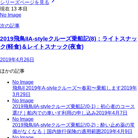
シリーズページを見る
現在
13
本目
No Image
次の記事
2019飛鳥IIA-styleクルーズ乗船記(8)：ライトスナッ
ク(軽食)＆レイトスナック(夜食)
2019年4月26日
ほかの記事
No Image
飛鳥II 2019年A-styleクルーズ〜春彩〜乗船します
2019年
3月29日
No Image
2019飛鳥IIA-styleクルーズ乗船記(0-1)：初心者のコース
選び｜船内での車いす利用の申し込み
2019年4月7日
No Image
2019飛鳥IIA-styleクルーズ乗船記(0-2)：酔い止め薬の常
備がなくなる｜国内旅行保険の適用範囲
2019年4月9日
No Image