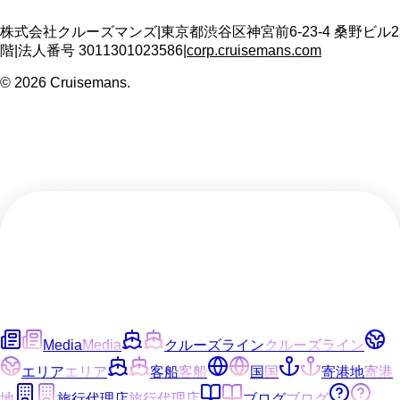
株式会社クルーズマンズ
|
東京都渋谷区神宮前6-23-4 桑野ビル2
階
|
法人番号
3011301023586
|
corp.cruisemans.com
©
2026
Cruisemans.
Media
Media
クルーズライン
クルーズライン
エリア
エリア
客船
客船
国
国
寄港地
寄港
地
旅行代理店
旅行代理店
ブログ
ブログ