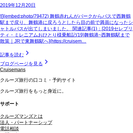
2019年12月20日
![](embed:photo/79472) 舞鶴赤れんがパークからバスで西舞鶴
駅まで戻り、舞鶴港に戻ろうとしたら目の前で満員になったシ
ャトルバスが出てしまいました。 関連記事(1)：[2019セレブリ
ティ・ミレニアムおひとり様乗船記(19)舞鶴港~西舞鶴駅まで
散策｜JRで東舞鶴駅へ](https://cruisem…
記事を読む
ブログページを見る
Cruisemans
クルーズ旅行の口コミ・予約サイト
クルーズ旅行をもっと身近に。
サポート
クルーズマンズとは
法人・パートナーシップ
電話相談