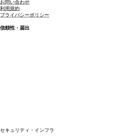
お問い合わせ
利用規約
プライバシーポリシー
信頼性・届出
総合旅行業務取扱管理者
資格保有
適格請求書発行事業者
T3011301023586
SSL/TLS暗号化通信
セキュリティ・インフラ