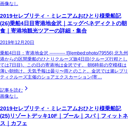
画像なし
2019セレブリティ・ミレニアムおひとり様乗船記
(26)乗船4日目寄港地金沢｜エッグベネディクトの朝
食｜寄港地観光ツアーの詳細・集合
2019年12月20日
乗船4日目：寄港地金沢 ----------- ![](embed:photo/79556) 北九州
港からの区間乗船のひとりクルーズ旅4日目(クルーズ行程とし
ては7日目)。この日の寄港地は金沢です。 朝6時前の空模様は
薄い朝焼け。天気予報は曇り〜雨とのこと。金沢では瀬レブリ
ティクルーズ主催のショアエクスカーション(寄…
記事を読む
画像なし
2019セレブリティ・ミレニアムおひとり様乗船記
(25)リゾートデッキ10F｜プール｜スパ｜フィットネ
ス｜カフェ