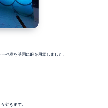
ルーや紺を基調に服を用意しました。
。
せが効きます。